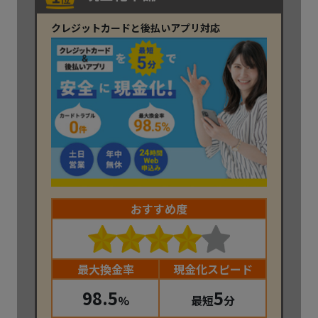
クレジットカードと後払いアプリ対応
おすすめ度
最大換金率
現金化スピード
98.5
5
%
最短
分