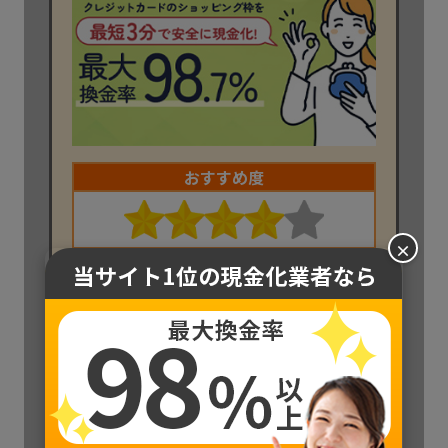
おすすめ度
×
最大換金率
現金化スピード
98.7
3
%
最短
分
後払いアプリ
営業時間
平日9:00~18:00
利用可能
土日祝10:00~17:00